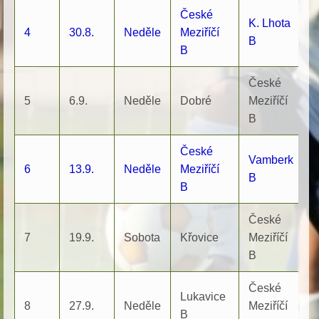
České
K. Lhota
4
30.8.
Neděle
Meziříčí
1
B
B
České
5
6.9.
Neděle
Dobré
Meziříčí
1
B
České
Vamberk
6
13.9.
Neděle
Meziříčí
1
B
B
České
7
19.9.
Sobota
Křovice
Meziříčí
1
B
České
Lukavice
8
27.9.
Neděle
Meziříčí
1
B