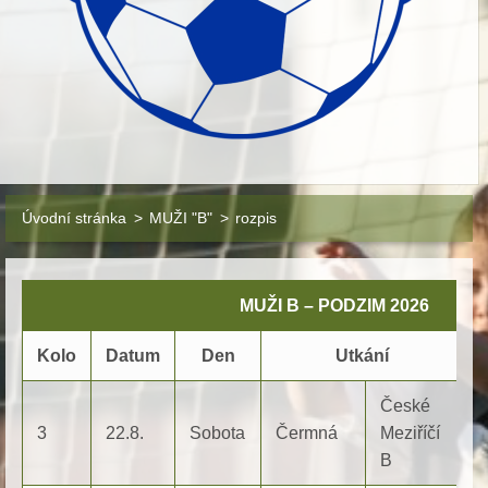
Úvodní stránka
>
MUŽI "B"
>
rozpis
MUŽI B – PODZIM 2026
Kolo
Datum
Den
Utkání
Z
České
3
22.8.
Sobota
Čermná
Meziříčí
1
B