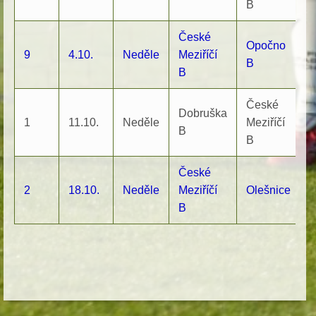
B
České
Opočno
9
4.10.
Neděle
Meziříčí
1
B
B
České
Dobruška
1
11.10.
Neděle
Meziříčí
1
B
B
České
2
18.10.
Neděle
Meziříčí
Olešnice
1
B