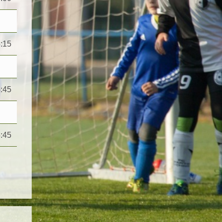
:15
:45
:45