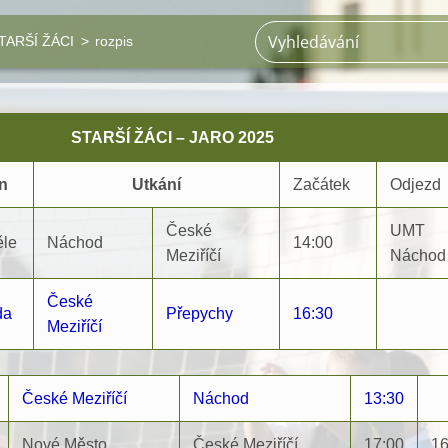
TARŠÍ ŽÁCI
>
rozpis
STARŠÍ ŽÁCI – JARO 2025
n
Utkání
Začátek
Odjezd
České
UMT
le
Náchod
14:00
Meziříčí
Náchod
České
da
Přepychy
16:30
Meziříčí
České Meziříčí
Náchod
13:30
Nové Město
České Meziříčí
17:00
16