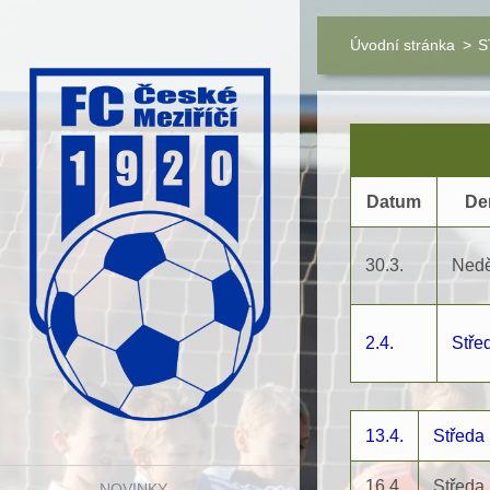
Úvodní stránka
>
S
Datum
De
30.3.
Nedě
2.4.
Stře
13.4.
Středa
16.4.
Středa
NOVINKY