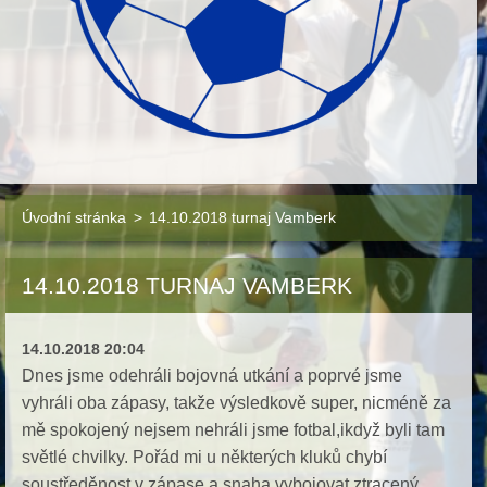
Úvodní stránka
>
14.10.2018 turnaj Vamberk
14.10.2018 TURNAJ VAMBERK
14.10.2018 20:04
Dnes jsme odehráli bojovná utkání a poprvé jsme
vyhráli oba zápasy, takže výsledkově super, nicméně za
mě spokojený nejsem nehráli jsme fotbal,ikdyž byli tam
světlé chvilky. Pořád mi u některých kluků chybí
soustředěnost v zápase a snaha vybojovat ztracený