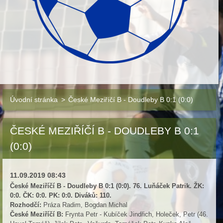
Úvodní stránka
>
České Meziříčí B - Doudleby B 0:1 (0:0)
ČESKÉ MEZIŘÍČÍ B - DOUDLEBY B 0:1
(0:0)
11.09.2019 08:43
České Meziříčí B - Doudleby B 0:1 (0:0). 76. Luňáček Patrik. ŽK:
0:0. ČK: 0:0. PK: 0:0. Diváků: 110.
Rozhodčí:
Práza Radim, Bogdan Michal
České Meziříčí B:
Frynta Petr - Kubíček Jindřich, Holeček, Petr (46.