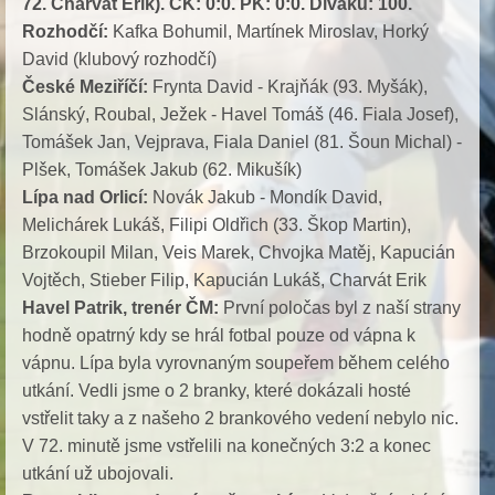
72. Charvát Erik). ČK: 0:0. PK: 0:0. Diváků: 100.
Rozhodčí:
Kafka Bohumil, Martínek Miroslav, Horký
David (klubový rozhodčí)
České Meziříčí:
Frynta David - Krajňák (93. Myšák),
Slánský, Roubal, Ježek - Havel Tomáš (46. Fiala Josef),
Tomášek Jan, Vejprava, Fiala Daniel (81. Šoun Michal) -
Plšek, Tomášek Jakub (62. Mikušík)
Lípa nad Orlicí:
Novák Jakub - Mondík David,
Melichárek Lukáš, Filipi Oldřich (33. Škop Martin),
Brzokoupil Milan, Veis Marek, Chvojka Matěj, Kapucián
Vojtěch, Stieber Filip, Kapucián Lukáš, Charvát Erik
Havel Patrik, trenér ČM:
První poločas byl z naší strany
hodně opatrný kdy se hrál fotbal pouze od vápna k
vápnu. Lípa byla vyrovnaným soupeřem během celého
utkání. Vedli jsme o 2 branky, které dokázali hosté
vstřelit taky a z našeho 2 brankového vedení nebylo nic.
V 72. minutě jsme vstřelili na konečných 3:2 a konec
utkání už ubojovali.