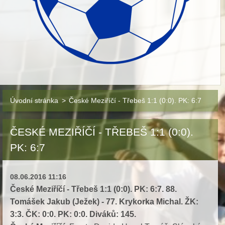
Úvodní stránka
>
České Meziříčí - Třebeš 1:1 (0:0). PK: 6:7
ČESKÉ MEZIŘÍČÍ - TŘEBEŠ 1:1 (0:0).
PK: 6:7
08.06.2016 11:16
České Meziříčí - Třebeš 1:1 (0:0). PK: 6:7. 88.
Tomášek Jakub (Ježek) - 77. Krykorka Michal. ŽK:
3:3. ČK: 0:0. PK: 0:0. Diváků: 145.