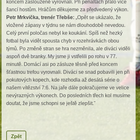
koncem zaslouženě vyrovnali. Při penaltách přálo více
šancí hostům. Hráčům děkujeme za předvedený výkon.
Petr Mrkvička, trenér Třebše:
„Opět se ukázalo, že
vložené zápasy v týdnu se nám dlouhodobě nevedou.
Celý první poločas nebyl ke koukání. Spíš než hezký
fotbal byla vidět spousta chyb v rozehrávkách obou
týmů. Po změně stran se hra nezměnila, ale diváci viděli
aspoň dvě branky. My jsme ji vstřelili po rohu v 77.
minutě. Domácí asi po zásluze těsně před koncem
šťastnou trefou vyrovnali. Diváci se snad pobavili jen při
pokutových kopech, kde rozhodla až desátá série o
našem vítězství 7:6. Na jaře dále pokračujeme ve velice
nevýrazných výkonech. Do posledních třech kol musíme
doufat, že jsme schopni se ještě zlepšit."
Zpět