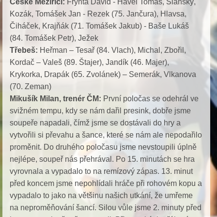
České Meziříčí:
Frynta David - Havel Tomáš, Slánský,
Kozák, Tomášek Jan - Rezek (75. Jančura), Hlavsa,
Čiháček, Krajňák (71. Tomášek Jakub) - Baše Lukáš
(84. Tomášek Petr), Ježek
Třebeš:
Heřman – Tesař (84. Vlach), Michal, Zbořil,
Kordač – Valeš (89. Štajer), Jandík (46. Majer),
Krykorka, Drapák (65. Zvolánek) – Semerák, Vlkanova
(70. Zeman)
Mikušík Milan, trenér ČM:
První poločas se odehrál ve
svižném tempu, kdy se nám dařil presink, dobře jsme
soupeře napadali, čímž jsme se dostávali do hry a
vytvořili si převahu a šance, které se nám ale nepodařilo
proměnit. Do druhého poločasu jsme nevstoupili úplně
nejlépe, soupeř nás přehrával. Po 15. minutách se hra
vyrovnala a vypadalo to na remízový zápas. 13. minut
před koncem jsme nepohlídali hráče při rohovém kopu a
vypadalo to jako na většinu našich utkání, že umřeme
na neproměňování šancí. Silou vůle jsme 2. minuty před