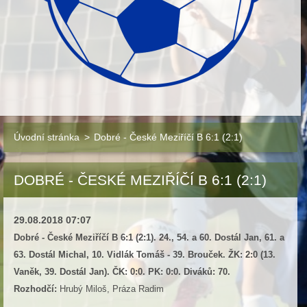
Úvodní stránka
>
Dobré - České Meziříčí B 6:1 (2:1)
DOBRÉ - ČESKÉ MEZIŘÍČÍ B 6:1 (2:1)
29.08.2018 07:07
Dobré - České Meziříčí B 6:1 (2:1). 24., 54. a 60. Dostál Jan, 61. a
63. Dostál Michal, 10. Vidlák Tomáš - 39. Brouček. ŽK: 2:0 (13.
Vaněk, 39. Dostál Jan). ČK: 0:0. PK: 0:0. Diváků: 70.
Rozhodčí:
Hrubý Miloš, Práza Radim