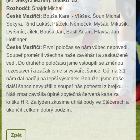
(91. Sekyra Martin). Diváků: 53.
Rozhodčí:
Šnajdr Michal
České Meziříčí:
Bouša Karel - Vlášek, Šoun Michal,
Sekyra, Rind Lukáš, Ptáček, Němeček, Myšák, Mikušík,
Dyršmíd, Jílek, Bouša Jan, Bastl Adam, Hlavsa Jan,
Hoffinger.
České Meziříčí:
První poločas se nám vůbec nepovedl.
Soupeř proměnil všechna naše zaváhání a zaslouženě
vedl. Do druhého poločasu jsme vstoupili se změnou
rozestavení a začali jsme si vytvářet šance. Gól na 3:1
nám dal naději na lepší výsledek. Bohužel jsme naše
další šance nevyužili a soupeř nás potrestal z brejku.
Náš zmar završila úplně zbytečná červená karta za
kritiku HR. Za týden zkusíme uhrát body ve Stěžerech a
ukončit celkem dobrý podzim.
Zpět