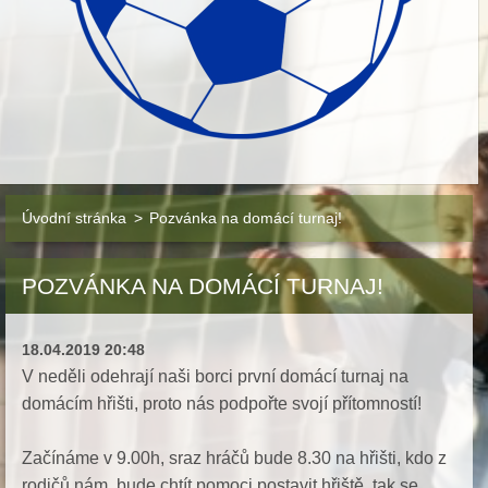
Úvodní stránka
>
Pozvánka na domácí turnaj!
POZVÁNKA NA DOMÁCÍ TURNAJ!
18.04.2019 20:48
V neděli odehrají naši borci první domácí turnaj na
domácím hřišti, proto nás podpořte svojí přítomností!
Začínáme v 9.00h, sraz hráčů bude 8.30 na hřišti, kdo z
rodičů nám bude chtít pomoci postavit hřiště, tak se