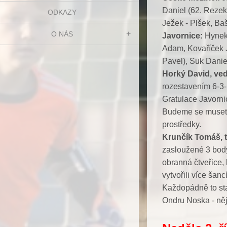
Daniel (62. Rezek
ODKAZY
Ježek - Plšek, Ba
O NÁS
Javornice:
Hynek 
Adam, Kovaříček Jo
Pavel), Suk Danie
Horký David, ve
rozestavením 6-3-1
Gratulace Javorni
Budeme se muset v
prostředky.
Krunčík Tomáš, t
zasloužené 3 bod
obranná čtveřice, 
vytvořili více šan
Každopádně to sta
Ondru Noska - něj