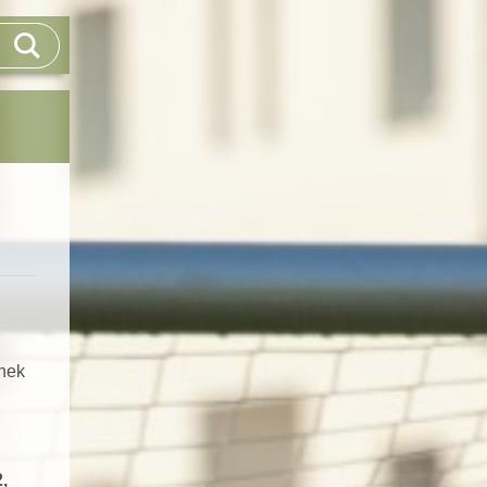
ánek
,