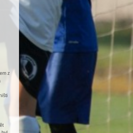
řem z
á
išti
ět
 byl