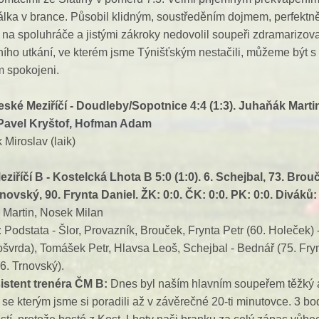
ka v brance. Působil klidným, soustředěním dojmem, perfektn
 na spoluhráče a jistými zákroky nedovolil soupeři zdramarizova
ího utkání, ve kterém jsme Týnišťským nestačili, můžeme být s
 spokojeni.
eské Meziříčí - Doudleby/Sopotnice 4:4 (1:3). Juhaňák Marti
Pavel Kryštof, Hofman Adam
 Miroslav (laik)
ziříčí B - Kostelcká Lhota B
5:0 (1:0). 6. Schejbal, 73. Brou
rnovský, 90. Frynta Daniel. ŽK: 0:0. ČK: 0:0. PK: 0:0. Diváků:
Martin, Nosek Milan
:
Podstata - Šlor, Provazník, Brouček, Frynta Petr (60. Holeček) 
ošvrda), Tomášek Petr, Hlavsa Leoš, Schejbal - Bednář (75. Fry
76. Trnovský).
istent trenéra ČM B:
Dnes byl naším hlavním soupeřem těžký 
se kterým jsme si poradili až v závěrečné 20-ti minutovce. 3 bo