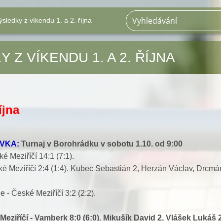
ýsledky z víkendu 1. a 2. října
 Z VÍKENDU 1. A 2. ŘÍJNA
íjna
VKA:
Turnaj v Borohrádku v sobotu 1.10. od 9:00
é Meziříčí 14:1 (7:1).
é Meziříčí 2:4 (1:4). Kubec Sebastián 2, Herzán Václav, Drcm
 - České Meziříčí 3:2 (2:2).
Meziříčí - Vamberk
8:0 (6:0). Mikušík David 2, Vlášek Lukáš 2