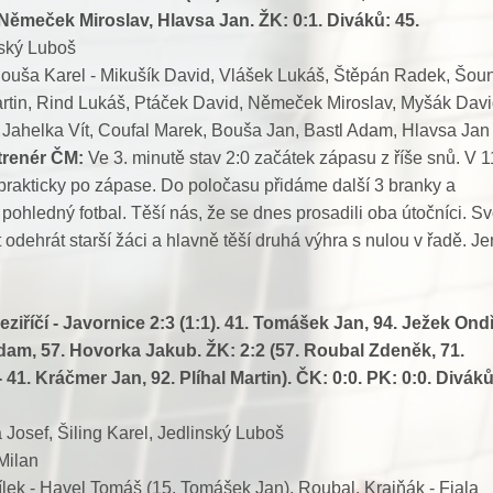
 Němeček Miroslav, Hlavsa Jan. ŽK: 0:1. Diváků: 45.
ský Luboš
ouša Karel - Mikušík David, Vlášek Lukáš, Štěpán Radek, Šou
rtin, Rind Lukáš, Ptáček David, Němeček Miroslav, Myšák Davi
Jahelka Vít, Coufal Marek, Bouša Jan, Bastl Adam, Hlavsa Jan
 trenér ČM:
Ve 3. minutě stav 2:0 začátek zápasu z říše snů. V 1
 prakticky po zápase. Do poločasu přidáme další 3 branky a
pohledný fotbal. Těší nás, že se dnes prosadili oba útočníci. S
t odehrát starší žáci a hlavně těší druhá výhra s nulou v řadě. Je
ziříčí - Javornice
2:3 (1:1). 41. Tomášek Jan, 94. Ježek Ondř
 Adam, 57. Hovorka Jakub. ŽK: 2:2 (57. Roubal Zdeněk, 71.
41. Kráčmer Jan, 92. Plíhal Martin). ČK: 0:0. PK: 0:0. Diváků
 Josef, Šiling Karel, Jedlinský Luboš
Milan
ílek - Havel Tomáš (15. Tomášek Jan), Roubal, Krajňák - Fiala