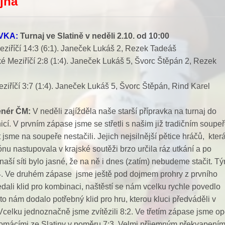
íjna
AVKA:
Turnaj ve Slatině v neděli 2.10. od 10:00
eziříčí 14:3 (6:1). Janeček Lukáš 2, Rezek Tadeáš
ké Meziříčí 2:8 (1:4). Janeček Lukáš 5, Švorc Štěpán 2, Rezek
ziříčí 3:7 (1:4). Janeček Lukáš 5, Švorc Štěpán, Rind Karel
enér ČM:
V neděli zajížděla naše starší přípravka na turnaj do
cí. V prvním zápase jsme se střetli s našim již tradičním soupe
t jsme na soupeře nestačili. Jejich nejsilnější pětice hráčů, kter
nu nastupovala v krajské soutěži brzo určila ráz utkání a po
naší síti bylo jasné, že na ně i dnes (zatím) nebudeme stačit. Týn
4. Ve druhém zápase jsme ještě pod dojmem prohry z prvního
dali klid pro kombinaci, naštěstí se nám vcelku rychle povedlo
a to nám dodalo potřebný klid pro hru, kterou kluci předváděli v
Vcelku jednoznačně jsme zvítězili 8:2. Ve třetím zápase jsme op
 domácími ze Slatiny v poměru 7:3. Velmi příjemným překvapením