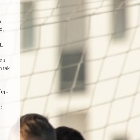
n
d,
1.
vou
n tak
ej -
: