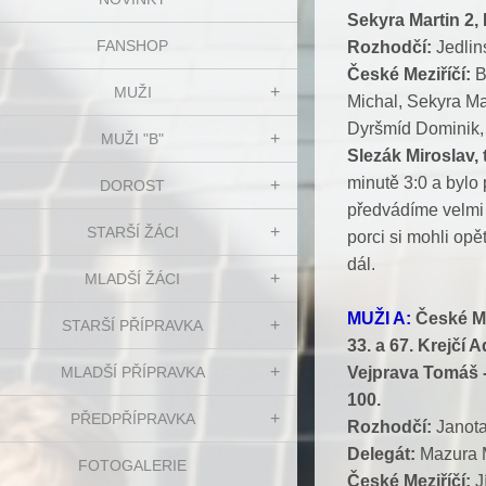
Sekyra Martin 2,
FANSHOP
Rozhodčí:
Jedlin
České Meziříčí:
B
MUŽI
Michal, Sekyra Ma
Dyršmíd Dominik, 
MUŽI "B"
Slezák Miroslav,
minutě 3:0 a bylo
DOROST
předvádíme velmi 
STARŠÍ ŽÁCI
porci si mohli opě
dál.
MLADŠÍ ŽÁCI
MUŽI A:
České Me
STARŠÍ PŘÍPRAVKA
33. a 67. Krejčí
MLADŠÍ PŘÍPRAVKA
Vejprava Tomáš - 
100.
PŘEDPŘÍPRAVKA
Rozhodčí:
Janota
Delegát:
Mazura 
FOTOGALERIE
České Meziříčí:
J