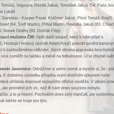
 Tomáš), Vejprava, Rezek Jakub, Tomášek Jakub (54. Fiala Jose
še Lukáš
Stanislav - Kasper Pavel, Kráčmer Jakub, Plesl Tomáš, Krejčí
sef (64. Šrefl Martin), Plíhal Martin, Hovorka Jakub (83. Chlac
l, Nosek Ondřej (80. Dvořák Filip)
doucí mužstva ČM:
Opět další soupeř, který k nám přijel s
. Hostující hrotový útočník Adam Krejčí potvrdil pověst kanonýr
ci k zaslouženému vítězství. Jejich obrana pracovala bezchybně
íce zaměřit na taktiku a méně na fotbalovost. Účel zřejmě svět
renér Javornice:
Odvážíme si velmi cenné a myslím si, že i p
y. K dobrému výsledku přispěla svým dnešním výkonem naše
která uhlídala doposud nejlepšího střelce soutěže. V utkání jsme
cí, ale proměnit jich víc, než tři nám dnes souzeno nebylo.
čilo, a to je hlavní. Pochválím dnes celý mančaft, ale vyzdvihn
ak takhle se hraje pro tým.