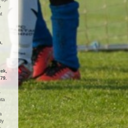
ě
t
n,
ček,
 79.
-
nta
a
dy