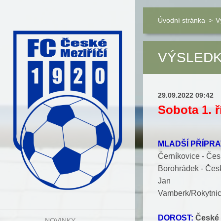
Úvodní stránka
>
V
VÝSLEDKY
29.09.2022 09:42
Sobota 1. ř
MLADŠÍ PŘÍPRA
Černíkovice - Česk
Borohrádek - Česk
Jan
Vamberk/Rokytnice
DOROST:
České 
NOVINKY