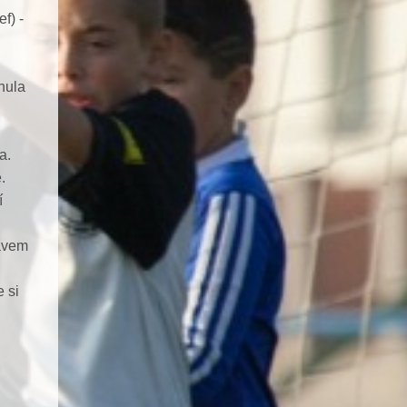
f) -
hula
a.
.
í
rávem
 si
u