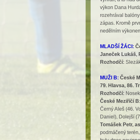
výkon Dana Hurdál
rozehrával balóny
zápas. Kromě prvn
nedělním výkonem
MLADŠÍ ŽÁCI:
Č
Janeček Lukáš, 
Rozhodčí:
Slezák
MUŽI B:
České Me
79. Hlavsa, 86. T
Rozhodčí:
Nosek 
České Meziříčí B
Černý Aleš (46. V
Daniel), Dolejší (
Tomášek Petr, as
podmáčený terén, 