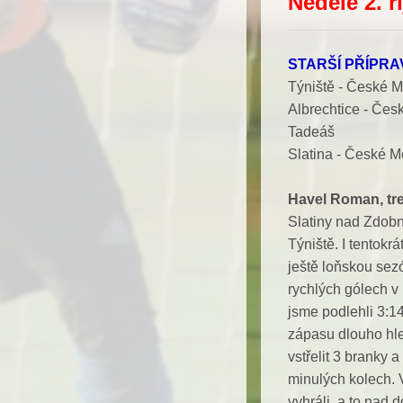
Neděle 2. ř
STARŠÍ PŘÍPR
Týniště - České M
Albrechtice - Čes
Tadeáš
Slatina - České Me
Havel Roman, tr
Slatiny nad Zdobni
Týniště. I tentokrá
ještě loňskou sezó
rychlých gólech v 
jsme podlehli 3:1
zápasu dlouho hle
vstřelit 3 branky 
minulých kolech. 
vyhráli, a to nad