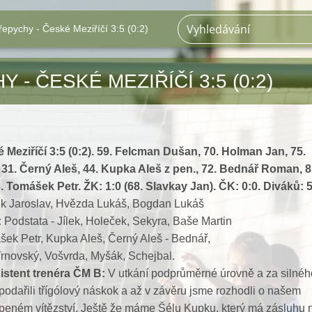
řepychy - České Meziříčí 3:5 (0:2)
 - ČESKÉ MEZIŘÍČÍ 3:5 (0:2)
 Meziříčí 3:5 (0:2). 59. Felcman Dušan, 70. Holman Jan, 75.
 31. Černý Aleš, 44. Kupka Aleš z pen., 72. Bednář Roman, 8
 Tomášek Petr. ŽK: 1:0 (68. Slavkay Jan). ČK: 0:0. Diváků: 5
 Jaroslav, Hvězda Lukáš, Bogdan Lukáš
:
Podstata - Jílek, Holeček, Sekyra, Baše Martin
ek Petr, Kupka Aleš, Černý Aleš - Bednář,
rnovský, Vošvrda, Myšák, Schejbal.
istent trenéra ČM B:
V utkání podprůměrné úrovně a za silnéh
podařili třígólový náskok a až v závěru jsme rozhodli o našem
peném vítězství. Ještě že máme Šélu Kupku, který má zásluhu 