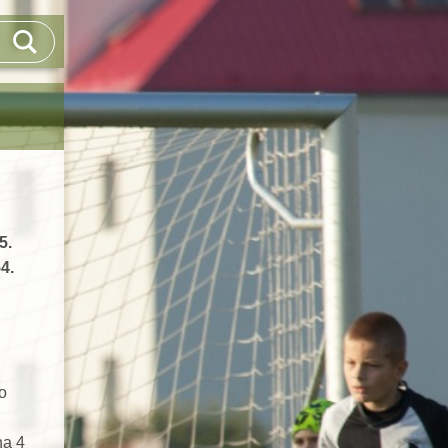
5.
4.
o
na 4