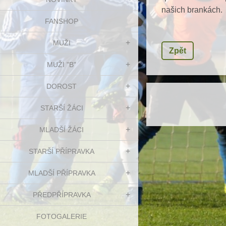
našich brankách.
FANSHOP
MUŽI
Zpět
MUŽI "B"
DOROST
STARŠÍ ŽÁCI
MLADŠÍ ŽÁCI
STARŠÍ PŘÍPRAVKA
MLADŠÍ PŘÍPRAVKA
PŘEDPŘÍPRAVKA
FOTOGALERIE