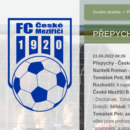
Úvodní stránka
>
P
PŘEPYCHY
21.04.2022 08:26
Přepychy - České
Nardelli Roman -
Tomášek Petr, 88.
Rozhodčí:
Knapek
České Meziříčí B
-
Drcmánek,
Tomáš
Dolejší.
Střídali:
T
Tomášek Petr, as
větru jsme prohos
"povinném" a utrá
NOVINKY