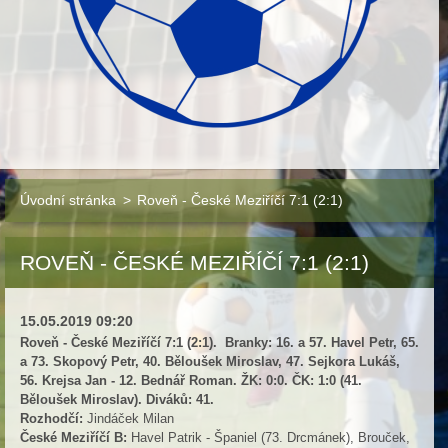
Úvodní stránka
>
Roveň - České Meziříčí 7:1 (2:1)
ROVEŇ - ČESKÉ MEZIŘÍČÍ 7:1 (2:1)
15.05.2019 09:20
Roveň - České Meziříčí 7:1 (2:1). Branky: 16. a 57. Havel Petr, 65.
a 73. Skopový Petr, 40. Běloušek Miroslav, 47. Sejkora Lukáš,
56. Krejsa Jan - 12. Bednář Roman. ŽK: 0:0. ČK: 1:0 (41.
Běloušek Miroslav). Diváků: 41.
Rozhodčí:
Jindáček Milan
České Meziříčí B:
Havel Patrik - Španiel (73. Drcmánek), Brouček,