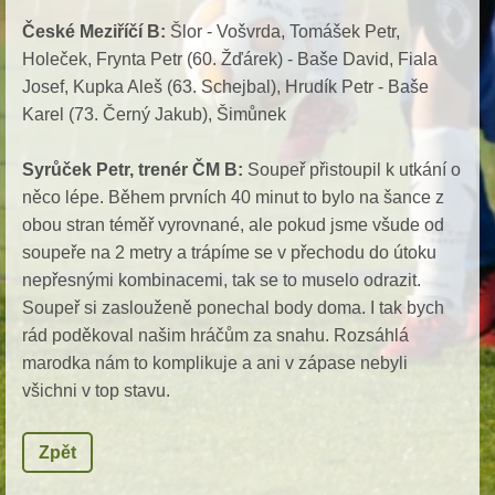
České Meziříčí B:
Šlor - Vošvrda, Tomášek Petr,
Holeček, Frynta Petr (60. Žďárek) - Baše David, Fiala
Josef, Kupka Aleš (63. Schejbal), Hrudík Petr - Baše
Karel (73. Černý Jakub), Šimůnek
Syrůček Petr, trenér ČM B:
Soupeř přistoupil k utkání o
něco lépe. Během prvních 40 minut to bylo na šance z
obou stran téměř vyrovnané, ale pokud jsme všude od
soupeře na 2 metry a trápíme se v přechodu do útoku
nepřesnými kombinacemi, tak se to muselo odrazit.
Soupeř si zaslouženě ponechal body doma. I tak bych
rád poděkoval našim hráčům za snahu. Rozsáhlá
marodka nám to komplikuje a ani v zápase nebyli
všichni v top stavu.
Zpět