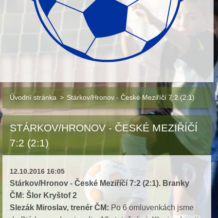
Úvodní stránka
>
Stárkov/Hronov - České Meziříčí 7:2 (2:1)
STÁRKOV/HRONOV - ČESKÉ MEZIŘÍČÍ
7:2 (2:1)
12.10.2016 16:05
Stárkov/Hronov - České Meziříčí 7:2 (2:1). Branky
ČM: Šlor Kryštof 2
Slezák Miroslav, trenér ČM:
Po 6 omluvenkách jsme