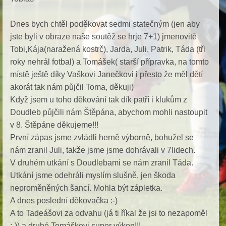
Dnes bych chtěl poděkovat sedmi statečným (jen aby
jste byli v obraze naše soutěž se hrje 7+1) jmenovitě
Tobi,Kája(naražená kostrč), Jarda, Juli, Patrik, Táda (tři
roky nehrál fotbal) a Tomášek( starší přípravka, na tomto
místě ještě díky Vaškovi Janečkovi i přesto že měl dětí
akorát tak nám půjčil Toma, děkuji)
Když jsem u toho děkování tak dík patří i klukům z
Doudleb půjčili nám Štěpána, abychom mohli nastoupit
v 8. Štěpáne děkujeme!!!
První zápas jsme zvládli herně výborně, bohužel se
nám zranil Juli, takže jsme jsme dohrávali v 7lidech.
V druhém utkání s Doudlebami se nám zranil Táda.
Utkání jsme odehráli myslím slušně, jen škoda
neproměněných šancí. Mohla být zápletka.
A dnes poslední děkovačka :-)
A to Tadeášovi za odvahu (já ti říkal že jsi to nezapoměl
:-)) a druhé Tomáškovi super výkon!!!