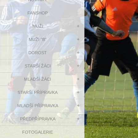
FANSHOP
MUŽI
MUŽI "B"
DOROST
STARŠÍ ŽÁCI
MLADŠÍ ŽÁCI
STARŠÍ PŘÍPRAVKA
MLADŠÍ PŘÍPRAVKA
PŘEDPŘÍPRAVKA
FOTOGALERIE