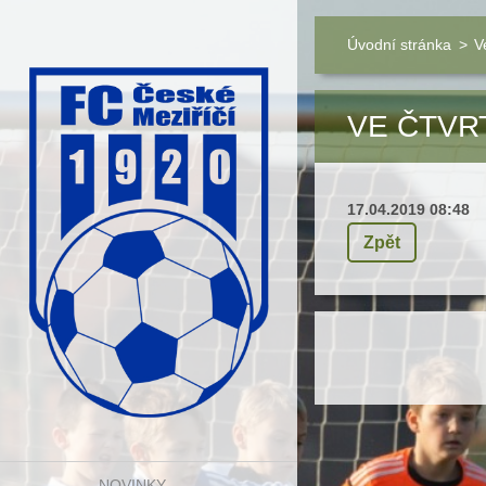
Úvodní stránka
>
V
VE ČTVRT
17.04.2019 08:48
Zpět
NOVINKY