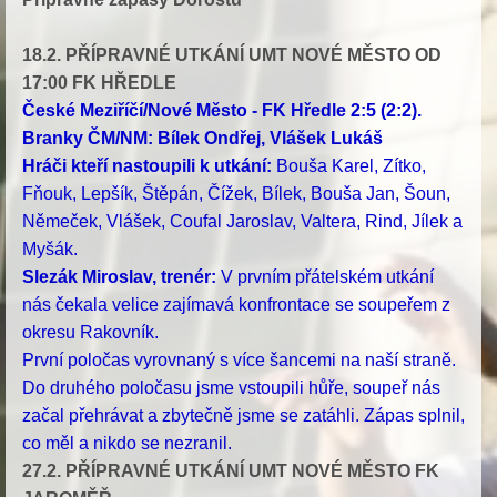
18.2. PŘÍPRAVNÉ UTKÁNÍ UMT NOVÉ MĚSTO OD
17:00 FK HŘEDLE
České Meziříčí/Nové Město - FK Hředle 2:5 (2:2).
Branky ČM/NM: Bílek Ondřej, Vlášek Lukáš
Hráči kteří nastoupili k utkání:
Bouša Karel, Zítko,
Fňouk, Lepšík, Štěpán, Čížek, Bílek, Bouša Jan, Šoun,
Němeček, Vlášek, Coufal Jaroslav, Valtera, Rind, Jílek a
Myšák.
Slezák Miroslav, trenér:
V prvním přátelském utkání
nás čekala velice zajímavá konfrontace se soupeřem z
okresu Rakovník.
První poločas vyrovnaný s více šancemi na naší straně.
Do druhého poločasu jsme vstoupili hůře, soupeř nás
začal přehrávat a zbytečně jsme se zatáhli. Zápas splnil,
co měl a nikdo se nezranil.
27.2. PŘÍPRAVNÉ UTKÁNÍ UMT NOVÉ MĚSTO FK