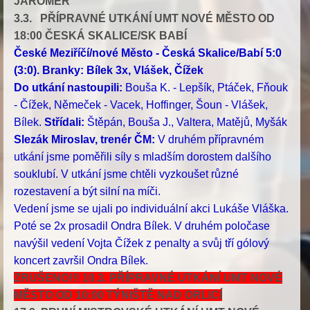
JAROMĚŘ
3.3. PŘÍPRAVNÉ UTKÁNÍ UMT NOVÉ MĚSTO OD
18:00 ČESKÁ SKALICE/SK BABÍ
České Meziříčí/nové Město - Česká Skalice/Babí 5:0
(3:0). Branky: Bílek 3x, Vlášek, Čížek
Do utkání nastoupili:
Bouša K. - Lepšík, Ptáček, Fňouk
- Čížek, Němeček - Vacek, Hoffinger, Šoun - Vlášek,
Bílek.
Střídali:
Štěpán, Bouša J., Valtera, Matějů, Myšák
Slezák Miroslav, trenér ČM:
V druhém přípravném
utkání jsme poměřili síly s mladším dorostem dalšího
souklubí. V utkání jsme chtěli vyzkoušet různé
rozestavení a být silní na míči.
Vedení jsme se ujali po individuální akci Lukáše Vláška.
Poté se 2x prosadil Ondra Bílek. V druhém poločase
navýšil vedení Vojta Čížek z penalty a svůj tří gólový
koncert završil Ondra Bílek.
ZRUŠENO!!! 10.3. PŘÍPRAVNÉ UTKÁNÍ UMT NOVÉ
MĚSTO OD 10:00 TÝNIŠTĚ NAD ORLICÍ