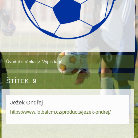
Úvodní stránka
>
Výpis tagů
ŠTÍTEK: 9
Ježek Ondřej
https://www.fotbalcm.cz/products/jezek-ondrej/